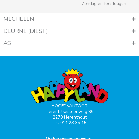
Zondag en feestdagen
MECHELEN
DEURNE (DIEST)
AS
HOOFDKANTOOR
Herentalsesteenweg 96
2270 Herenthout
Tel 014 23 35 15
Ondernemingsnummers: