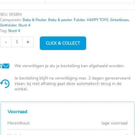
SKU:
091854
Categorieën:
Baby & Peuter
,
Baby & peuter
,
Folder
,
HAPPY TOYS
,
Sinterklaas
,
Sintfolder
,
Stunt 4
Tag:
Stunt 4
TAF
-
+
CLICK & COLLECT
mobiel
musical
garden
aantal
We verwittigen je als je bestelling kan afgehaald worden.
Je bestelling blijft na verwittiging max. 2 dagen gereserveerd
staan, bij niet afhaling gaat deze automatisch terug in de
winkel.
Voorraad
Herenthout
lage voorraad