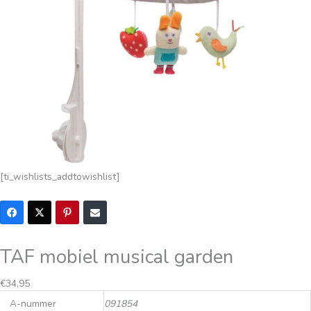
[ti_wishlists_addtowishlist]
TAF mobiel musical garden
€
34,95
A-nummer
091854