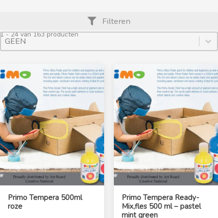
Filteren
1 - 24 van 163 producten
Product Archive Sort By
Sort content
Sort content
Primo Tempera 500ml
Primo Tempera Ready-
roze
Mix,fles 500 ml – pastel
mint green