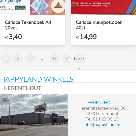
Carioca Tekenboek A4
Carioca Kleurpotloden
20vel.
40st
3,40
Oorspronkelijke
14,99
Huidige
€
€
prijs
prijs
was:
is:
€17,99.
€14,99.
1
2
3
…
6
7
Next
»
HAPPYLAND WINKELS
HERENTHOUT
HERENTHOUT
Herentalsesteenweg 96
2270 Herenthout
Tel 014 23 35 15
info@happyland.be