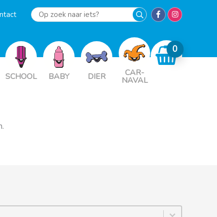
ntact
Op
zoek
naar
iets?
CAR-
SCHOOL
BABY
DIER
NAVAL
n.
chive Sort By