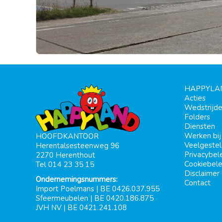
HAPPYLA
Acties
Wedstrijd
Folders
Diensten
Werken bi
HOOFDKANTOOR
Veelgeste
Herentalsesteenweg 96
Privacybel
2270 Herenthout
Cookiebele
Tel 014 23 35 15
Disclaimer
Ondernemingsnummers:
Contact
Import Poelmans | BE 0426.037.955
Sfeermeubelen | BE 0420.186.875
JVH NV | BE 0421.241.108