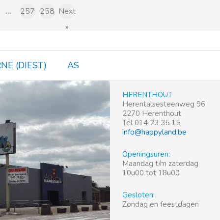
€4,99.
€4,50.
€27,99.
…
257
258
Next
»
NE (DIEST)
AS
HERENTHOUT
Herentalsesteenweg 96
2270 Herenthout
Tel 014 23 35 15
info@happyland.be
Openingsuren:
Maandag t/m zaterdag
10u00 tot 18u00
Gesloten:
Zondag en feestdagen