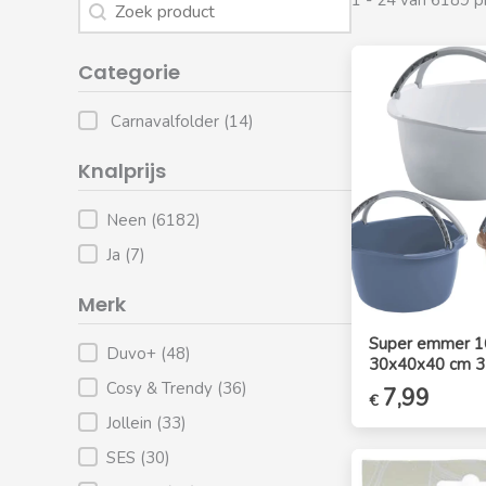
Product Search
Categorie
Product Category Default
Carnavalfolder
(14)
Knalprijs
Filter Knalprijs
Neen
(6182)
Ja
(7)
Merk
Super emmer 1
Product Merk
Duvo+
(48)
30x40x40 cm 3 
Cosy & Trendy
(36)
Oorspronkelijk
7,99
Huidig
€
prijs
prijs
Jollein
(33)
was:
is:
SES
(30)
€9,99.
€7,99.