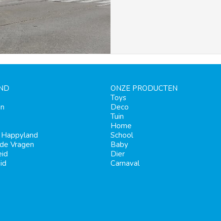
ND
ONZE PRODUCTEN
Toys
en
Deco
Tuin
Home
j Happyland
School
lde Vragen
Baby
eid
Dier
id
Carnaval