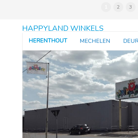
€7,50.
€6,99.
1
2
3
HAPPYLAND WINKELS
HERENTHOUT
MECHELEN
DEUR