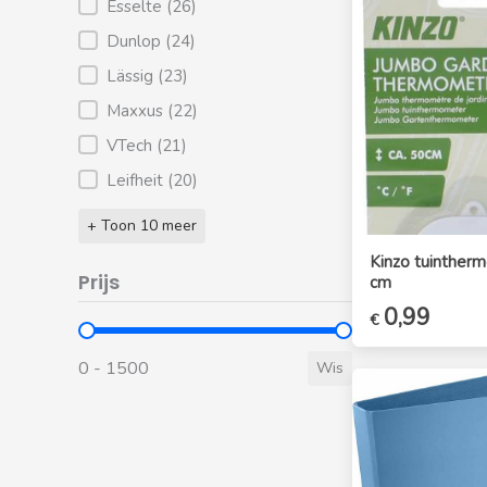
Esselte
(26)
Dunlop
(24)
Lässig
(23)
Maxxus
(22)
VTech
(21)
Leifheit
(20)
+ Toon 10 meer
Kinzo tuinther
Prijs
cm
Oorspronkelijk
0,99
Huidig
€
Filter Prijs
prijs
prijs
was:
is:
0 - 1500
Wis
€1,29.
€0,99.