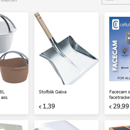
6L
Stofblik Galva
Facecam 
ass.
facetracke
e
e
Oorspronkelijke
1,39
Huidige
Oorspronk
29,99
€
€
prijs
prijs
prijs
was:
is:
was:
€1,69.
€1,39.
€39,99.