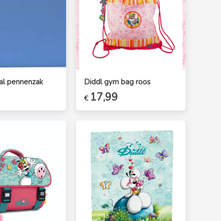
eal pennenzak
Diddl gym bag roos
elijke
idige
Oorspronkelijke
17,99
Huidige
€
ijs
prijs
prijs
was:
is:
,50.
€19,99.
€17,99.