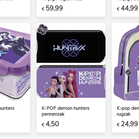
e
e
Oorspronkelijke
59,99
Huidige
Oorspronk
44,99
€
€
prijs
prijs
prijs
was:
is:
was:
€64,99.
€59,99.
€49,99.
unters
K-POP demon hunters
K-pop dem
pennenzak
rugzak
e
e
Oorspronkelijke
4,50
Huidige
Oorspronk
24,99
€
€
prijs
prijs
prijs
was:
is:
was: