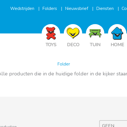
Wedstrijden
Folders
Nieuwsbrief
Diensten
Co
TOYS
DECO
TUIN
HOME
Folder
lle producten die in de huidige folder in de kijker staa
Product Ar
Sort content
Sort content
producten