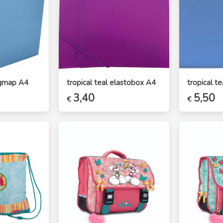
ingmap A4
tropical teal elastobox A4
tropical t
e
e
Oorspronkelijke
3,40
Huidige
Oorspronk
5,50
Hu
€
€
prijs
prijs
prijs
pr
was:
is:
was:
is:
€3,70.
€3,40.
€5,99.
€5