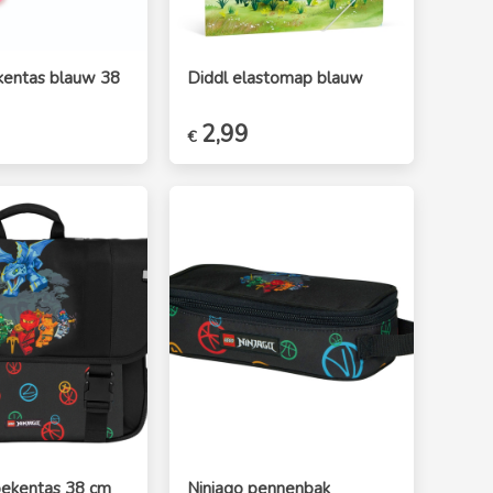
kentas blauw 38
Diddl elastomap blauw
elijke
Huidige
Oorspronkelijke
2,99
Huidige
€
prijs
prijs
prijs
is:
was:
is:
€29,99.
€3,50.
€2,99.
oekentas 38 cm
Ninjago pennenbak