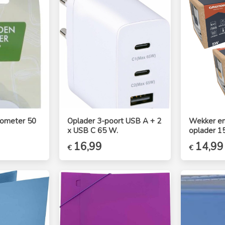
mometer 50
Oplader 3-poort USB A + 2
Wekker en
x USB C 65 W.
oplader 15
e
e
Oorspronkelijke
16,99
Huidige
Oorspronk
14,99
€
€
prijs
prijs
prijs
was:
is:
was:
€19,99.
€16,99.
€18,99.