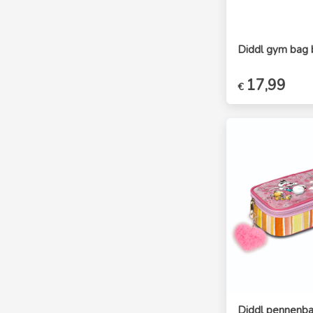
Diddl gym bag
Oorspronkelijk
17,99
Huidi
€
prijs
prijs
was:
is:
€19,99.
€17,
Diddl pennenba