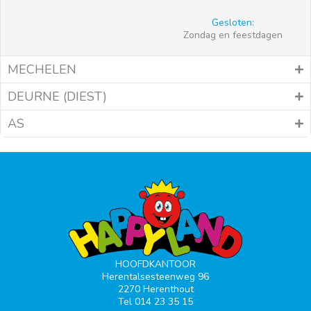
Gesloten:
Zondag en feestdagen
MECHELEN
DEURNE (DIEST)
AS
HOOFDKANTOOR
Herentalsesteenweg 96
2270 Herenthout
Tel 014 23 35 15