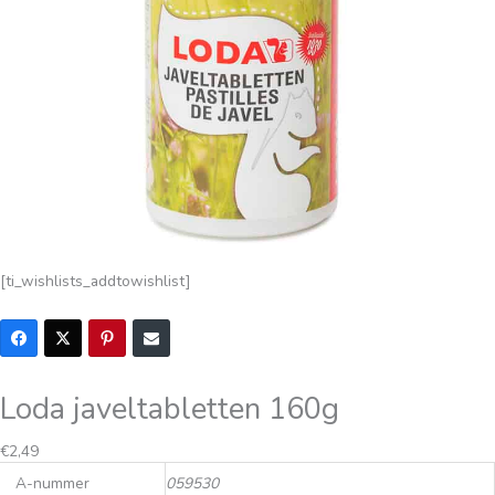
[ti_wishlists_addtowishlist]
Loda javeltabletten 160g
Oorspronkelijke
Huidige
€
2,49
prijs
prijs
A-nummer
059530
was:
is: