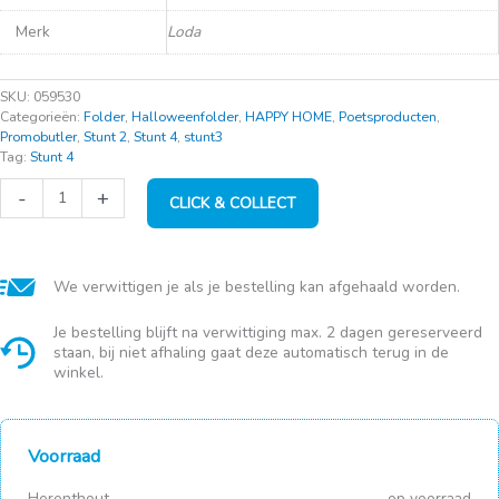
€2,95.
€2,49.
Merk
Loda
SKU:
059530
Categorieën:
Folder
,
Halloweenfolder
,
HAPPY HOME
,
Poetsproducten
,
Promobutler
,
Stunt 2
,
Stunt 4
,
stunt3
Tag:
Stunt 4
Loda
-
+
CLICK & COLLECT
javeltabletten
160g
aantal
We verwittigen je als je bestelling kan afgehaald worden.
Je bestelling blijft na verwittiging max. 2 dagen gereserveerd
staan, bij niet afhaling gaat deze automatisch terug in de
winkel.
Voorraad
Herenthout
op voorraad