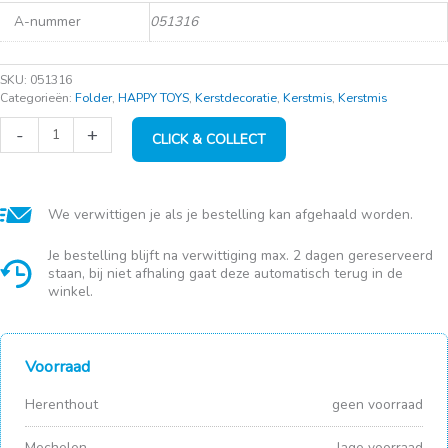
A-nummer
051316
SKU:
051316
Categorieën:
Folder
,
HAPPY TOYS
,
Kerstdecoratie
,
Kerstmis
,
Kerstmis
ZN
-
+
CLICK & COLLECT
Mijn
leuke
schuifboekje
-
Slaap
We verwittigen je als je bestelling kan afgehaald worden.
lekker
allemaal!
Je bestelling blijft na verwittiging max. 2 dagen gereserveerd
aantal
staan, bij niet afhaling gaat deze automatisch terug in de
winkel.
Voorraad
Herenthout
geen voorraad
Mechelen
lage voorraad