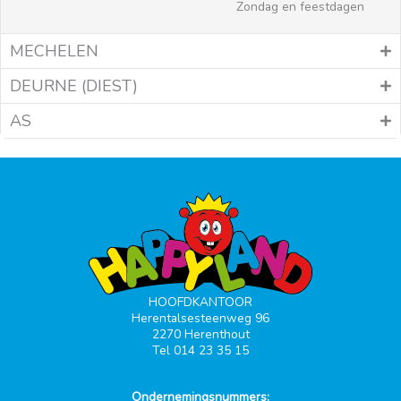
Zondag en feestdagen
MECHELEN
DEURNE (DIEST)
AS
HOOFDKANTOOR
Herentalsesteenweg 96
2270 Herenthout
Tel 014 23 35 15
Ondernemingsnummers: