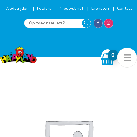
Ga
naar
Wedstrijden
Folders
Nieuwsbrief
Diensten
Contact
de
inhoud
Op
zoek
naar
iets?