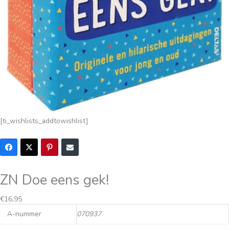
[ti_wishlists_addtowishlist]
ZN Doe eens gek!
€
16,95
A-nummer
070937