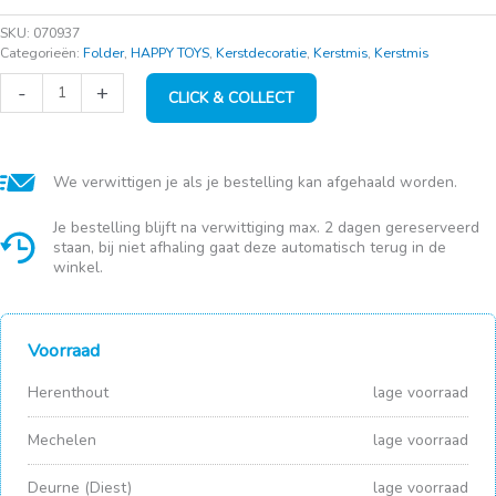
SKU:
070937
Categorieën:
Folder
,
HAPPY TOYS
,
Kerstdecoratie
,
Kerstmis
,
Kerstmis
ZN
-
+
CLICK & COLLECT
Doe
eens
gek!
aantal
We verwittigen je als je bestelling kan afgehaald worden.
Je bestelling blijft na verwittiging max. 2 dagen gereserveerd
staan, bij niet afhaling gaat deze automatisch terug in de
winkel.
Voorraad
Herenthout
lage voorraad
Mechelen
lage voorraad
Deurne (Diest)
lage voorraad