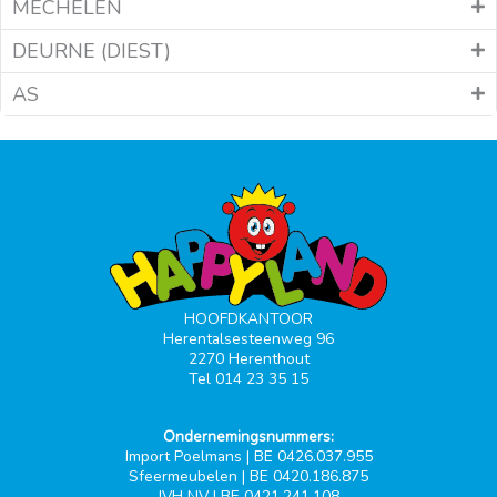
MECHELEN
DEURNE (DIEST)
AS
HOOFDKANTOOR
Herentalsesteenweg 96
2270 Herenthout
Tel 014 23 35 15
Ondernemingsnummers:
Import Poelmans | BE 0426.037.955
Sfeermeubelen | BE 0420.186.875
JVH NV | BE 0421.241.108