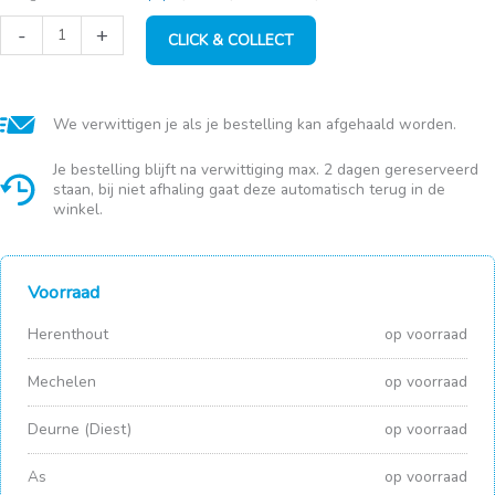
Xoomy
-
+
CLICK & COLLECT
Maxi
Relaunch
aantal
We verwittigen je als je bestelling kan afgehaald worden.
Je bestelling blijft na verwittiging max. 2 dagen gereserveerd
staan, bij niet afhaling gaat deze automatisch terug in de
winkel.
Voorraad
Herenthout
op voorraad
Mechelen
op voorraad
Deurne (Diest)
op voorraad
As
op voorraad