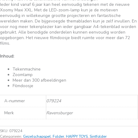
Ieder kind vanaf 6 jaar kan heel eenvoudig tekenen met de nieuwe
Xoomy Maxi XXL. Met de LED-zoom-lamp kun je de motieven
eenvoudig in willekeurige grootte projecteren en fantastische
werelden maken. De bijgevoegde themabladen kun je zelf invullen. En
voor nog meer tekenplezier kan ieder gangbaar A4-tekenblad worden
gebruikt. Alle benodigde onderdelen kunnen eenvoudig worden
opgeborgen. Het nieuwe filmdoosje biedt ruimte voor meer dan 72
films.
Inhoud:
Tekenmachine
Zoomlamp
Meer dan 300 afbeeldingen
Filmdoosje
A-nummer
079224
Merk
Ravensburger
SKU:
079224
Categorieën:
Gezelschapspel
,
Folder
,
HAPPY TOYS
,
Sintfolder