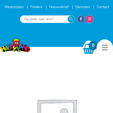
Ga
naar
Wedstrijden
Folders
Nieuwsbrief
Diensten
Contact
de
inhoud
Op
zoek
naar
iets?