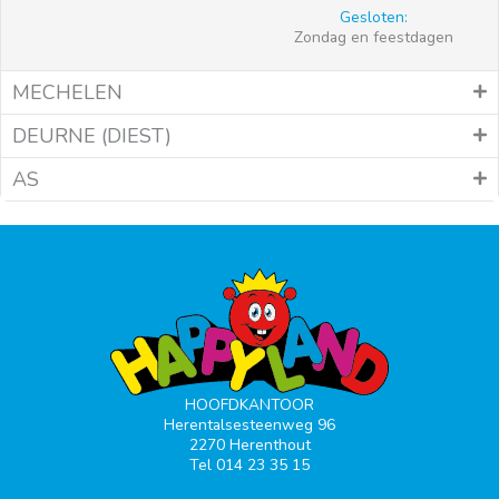
Gesloten:
Zondag en feestdagen
MECHELEN
DEURNE (DIEST)
AS
HOOFDKANTOOR
Herentalsesteenweg 96
2270 Herenthout
Tel 014 23 35 15