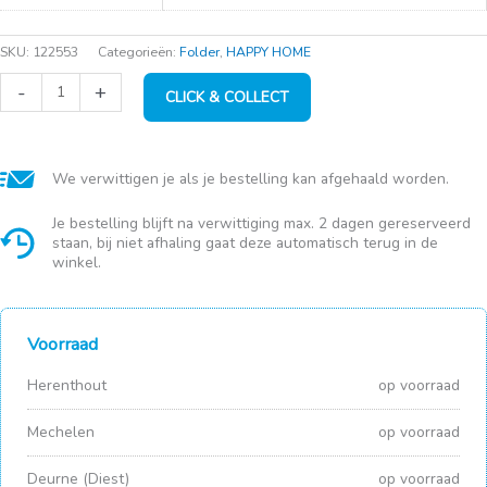
SKU:
122553
Categorieën:
Folder
,
HAPPY HOME
Wasmand
-
+
CLICK & COLLECT
45L
41x48cm
rond
4ass.
aantal
We verwittigen je als je bestelling kan afgehaald worden.
Je bestelling blijft na verwittiging max. 2 dagen gereserveerd
staan, bij niet afhaling gaat deze automatisch terug in de
winkel.
Voorraad
Herenthout
op voorraad
Mechelen
op voorraad
Deurne (Diest)
op voorraad