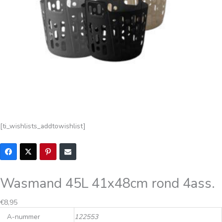
[ti_wishlists_addtowishlist]
Wasmand 45L 41x48cm rond 4ass.
€
8,95
A-nummer
122553