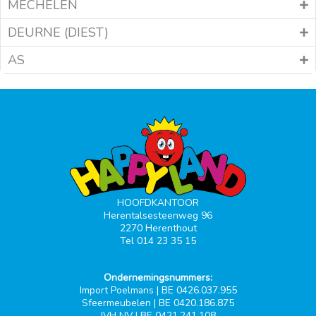
MECHELEN
DEURNE (DIEST)
AS
HOOFDKANTOOR
Herentalsesteenweg 96
2270 Herenthout
Tel 014 23 35 15
Ondernemingsnummers:
Import Poelmans | BE 0426.037.955
Sfeermeubelen | BE 0420.186.875
JVH NV | BE 0421.241.108