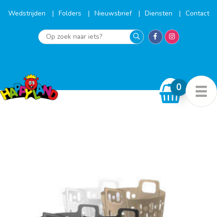
Ga
naar
Wedstrijden
Folders
Nieuwsbrief
Diensten
Contact
de
inhoud
Op
zoek
naar
iets?