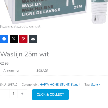
[ti_wishlists_addtowishlist]
Waslijn 25m wit
€
2,95
A-nummer
168710
SKU:
168710
Categorieën:
HAPPY HOME
,
STUNT
,
Stunt 4
Tag:
Stunt 4
Waslijn
-
+
CLICK & COLLECT
25m
wit
aantal