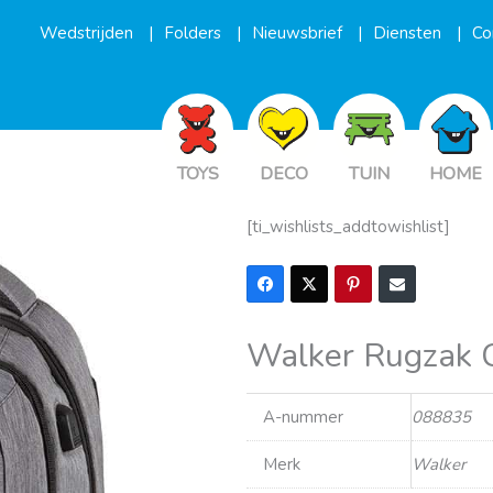
Wedstrijden
Folders
Nieuwsbrief
Diensten
Co
TOYS
DECO
TUIN
HOME
[ti_wishlists_addtowishlist]
Walker Rugzak 
A-nummer
088835
Merk
Walker