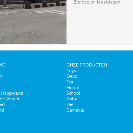
Zondag en feestdagen
ND
ONZE PRODUCTEN
Toys
en
Deco
Tuin
Home
j Happyland
School
lde Vragen
Baby
eid
Dier
id
Carnaval