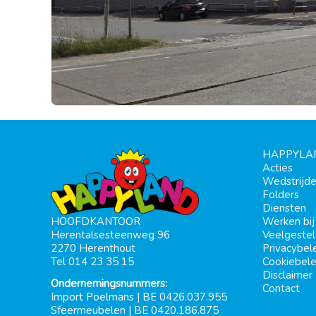
HAPPYLA
Acties
Wedstrijd
Folders
Diensten
Werken bi
HOOFDKANTOOR
Veelgeste
Herentalsesteenweg 96
Privacybel
2270 Herenthout
Cookiebele
Tel 014 23 35 15
Disclaimer
Ondernemingsnummers:
Contact
Import Poelmans | BE 0426.037.955
Sfeermeubelen | BE 0420.186.875