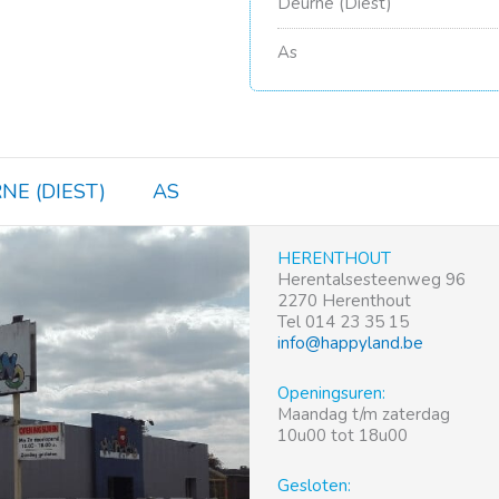
Deurne (Diest)
As
NE (DIEST)
AS
HERENTHOUT
Herentalsesteenweg 96
2270 Herenthout
Tel 014 23 35 15
info@happyland.be
Openingsuren:
Maandag t/m zaterdag
10u00 tot 18u00
Gesloten: