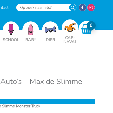
ntact
Op
zoek
naar
iets?
CAR-
SCHOOL
BABY
DIER
NAVAL
 Auto’s – Max de Slimme
e Slimme Monster Truck