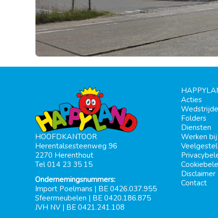
HAPPYLA
Acties
Wedstrijd
Folders
Diensten
Werken bi
HOOFDKANTOOR
Veelgeste
Herentalsesteenweg 96
Privacybel
2270 Herenthout
Cookiebele
Tel 014 23 35 15
Disclaimer
Ondernemingsnummers:
Contact
Import Poelmans | BE 0426.037.955
Sfeermeubelen | BE 0420.186.875
JVH NV | BE 0421.241.108