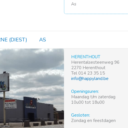
As
NE (DIEST)
AS
HERENTHOUT
Herentalsesteenweg 96
2270 Herenthout
Tel 014 23 35 15
info@happyland.be
Openingsuren:
Maandag t/m zaterdag
10u00 tot 18u00
Gesloten:
Zondag en feestdagen