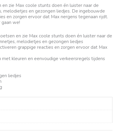
 en zie Max coole stunts doen én luister naar de
jes, melodietjes en gezongen liedjes. De ingebouwde
ies en zorgen ervoor dat Max nergens tegenaan rijdt.
r gaan we!
toetsen en zie Max coole stunts doen én luister naar de
zinnetjes, melodietjes en gezongen liedjes
tiveren grappige reacties en zorgen ervoor dat Max
n met kleuren en eenvoudige verkeersregels tijdens
en liedjes
n
g