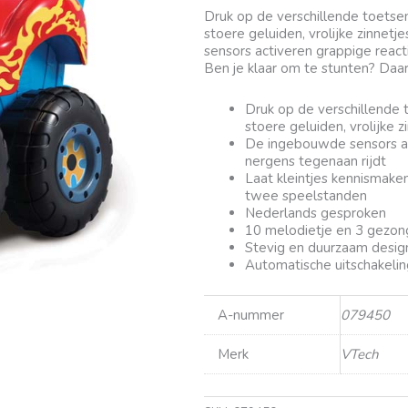
Druk op de verschillende toetsen
stoere geluiden, vrolijke zinnet
sensors activeren grappige react
Ben je klaar om te stunten? Daa
Druk op de verschillende 
stoere geluiden, vrolijke 
De ingebouwde sensors ac
nergens tegenaan rijdt
Laat kleintjes kennismake
twee speelstanden
Nederlands gesproken
10 melodietje en 3 gezong
Stevig en duurzaam desig
Automatische uitschakelin
A-nummer
079450
Merk
VTech