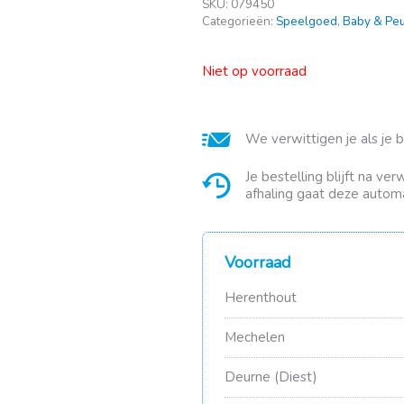
SKU:
079450
Categorieën:
Speelgoed
,
Baby & Peu
Niet op voorraad
We verwittigen je als je 
Je bestelling blijft na ve
afhaling gaat deze automa
Voorraad
Herenthout
Mechelen
Deurne (Diest)