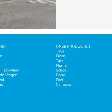
ND
ONZE PRODUCTEN
Toys
en
Deco
Tuin
Home
j Happyland
School
lde Vragen
Baby
eid
Dier
id
Carnaval