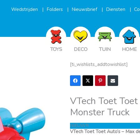
Wedstrijden
Folders
Nieuwsbrief
Diensten
Co
TOYS
DECO
TUIN
HOME
[ti_wishlists_addtowishlist]
VTech Toet Toet
Monster Truck
NIEUW!!!
VTech Toet Toet Auto’s – Max d