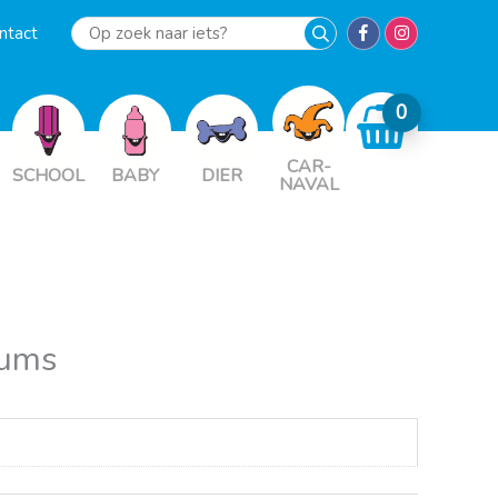
ntact
Op
zoek
naar
iets?
CAR-
SCHOOL
BABY
DIER
NAVAL
rums