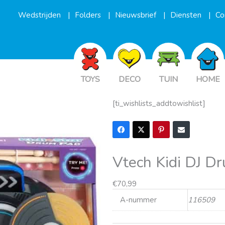
Wedstrijden
Folders
Nieuwsbrief
Diensten
Co
TOYS
DECO
TUIN
HOME
[ti_wishlists_addtowishlist]
Vtech Kidi DJ D
€
70,99
A-nummer
116509