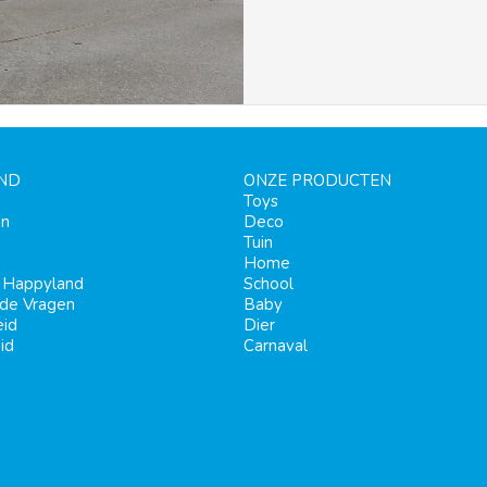
ND
ONZE PRODUCTEN
Toys
en
Deco
Tuin
Home
j Happyland
School
lde Vragen
Baby
eid
Dier
id
Carnaval