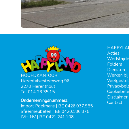
HAPPYLA
Acties
Wedstrijd
Folders
Diensten
Werken bi
HOOFDKANTOOR
Veelgeste
Herentalsesteenweg 96
Privacybel
2270 Herenthout
Cookiebele
Tel 014 23 35 15
Disclaimer
Ondernemingsnummers:
Contact
Import Poelmans | BE 0426.037.955
Sfeermeubelen | BE 0420.186.875
JVH NV | BE 0421.241.108