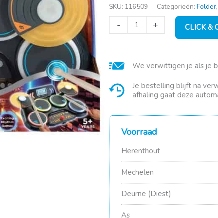
SKU:
116509
Categorieën:
Folder
Vtech
-
+
CLICK &
Kidi
DJ
Drums
aantal
We verwittigen je als je 
Je bestelling blijft na ve
afhaling gaat deze automa
Voorraad
Herenthout
Mechelen
Deurne (Diest)
As