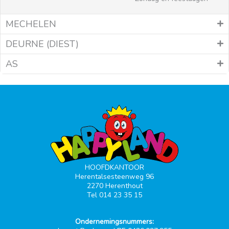
MECHELEN
DEURNE (DIEST)
AS
HOOFDKANTOOR
Herentalsesteenweg 96
2270 Herenthout
Tel 014 23 35 15
Ondernemingsnummers: