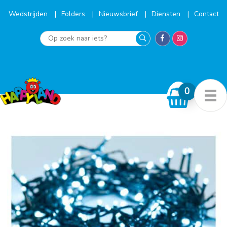
Ga
naar
Wedstrijden
Folders
Nieuwsbrief
Diensten
Contact
de
inhoud
Op
zoek
naar
iets?