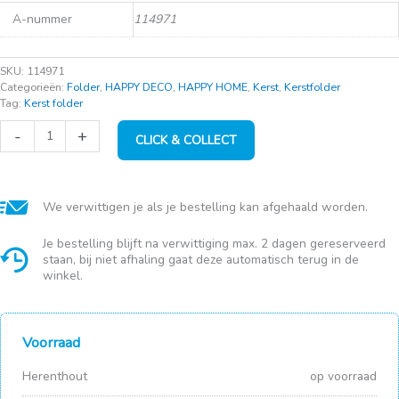
A-nummer
114971
SKU:
114971
Categorieën:
Folder
,
HAPPY DECO
,
HAPPY HOME
,
Kerst
,
Kerstfolder
Tag:
Kerst folder
Verlichting
-
+
CLICK & COLLECT
240
LED
wit
-
buiten
We verwittigen je als je bestelling kan afgehaald worden.
met
timer
Je bestelling blijft na verwittiging max. 2 dagen gereserveerd
aantal
staan, bij niet afhaling gaat deze automatisch terug in de
winkel.
Voorraad
Herenthout
op voorraad