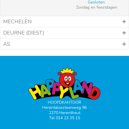
Gesloten:
Zondag en feestdagen
MECHELEN
DEURNE (DIEST)
AS
HOOFDKANTOOR
Herentalsesteenweg 96
2270 Herenthout
Tel 014 23 35 15