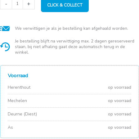
Verlichting
-
+
CLICK & COLLECT
180
LED
WW
-
buiten
We verwittigen je als je bestelling kan afgehaald worden.
met
timer
Je bestelling blijft na verwittiging max. 2 dagen gereserveerd
aantal
staan, bij niet afhaling gaat deze automatisch terug in de
winkel.
Voorraad
Herenthout
op voorraad
Mechelen
op voorraad
Deurne (Diest)
op voorraad
As
op voorraad