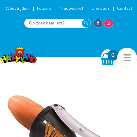
Ga
naar
Wedstrijden
Folders
Nieuwsbrief
Diensten
Contact
de
inhoud
Op
zoek
naar
iets?