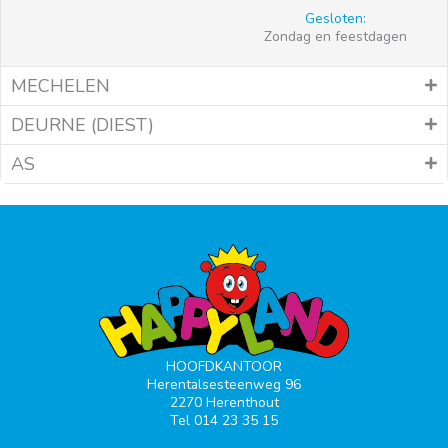
Gesloten:
Zondag en feestdagen
MECHELEN
DEURNE (DIEST)
AS
HOOFDKANTOOR
Herentalsesteenweg 96
2270 Herenthout
Tel 014 23 35 15