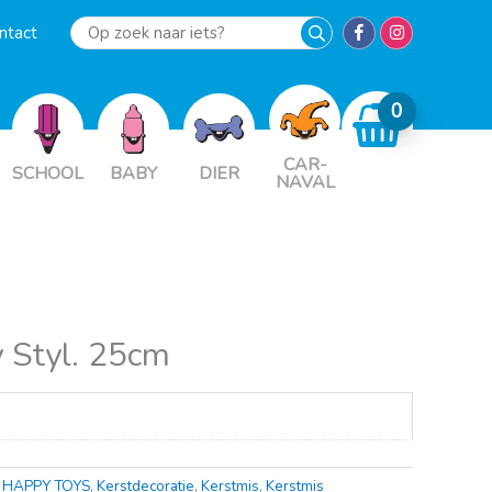
ntact
Op
zoek
naar
iets?
CAR-
SCHOOL
BABY
DIER
NAVAL
y Styl. 25cm
,
HAPPY TOYS
,
Kerstdecoratie
,
Kerstmis
,
Kerstmis