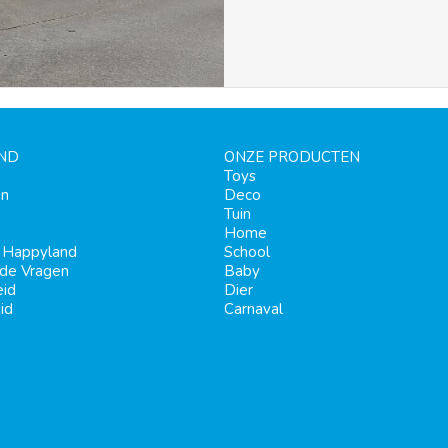
ND
ONZE PRODUCTEN
Toys
en
Deco
Tuin
Home
j Happyland
School
lde Vragen
Baby
eid
Dier
id
Carnaval