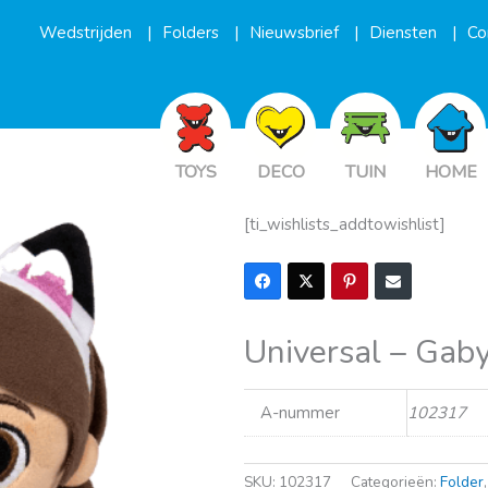
Wedstrijden
Folders
Nieuwsbrief
Diensten
Co
TOYS
DECO
TUIN
HOME
[ti_wishlists_addtowishlist]
Universal – Gab
A-nummer
102317
SKU:
102317
Categorieën:
Folder