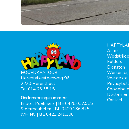
HAPPYLA
Acties
Wedstrijd
Folders
Diensten
Werken bi
HOOFDKANTOOR
Veelgeste
Herentalsesteenweg 96
Privacybel
2270 Herenthout
Cookiebele
Tel 014 23 35 15
Disclaimer
Ondernemingsnummers:
Contact
Import Poelmans | BE 0426.037.955
Sfeermeubelen | BE 0420.186.875
JVH NV | BE 0421.241.108