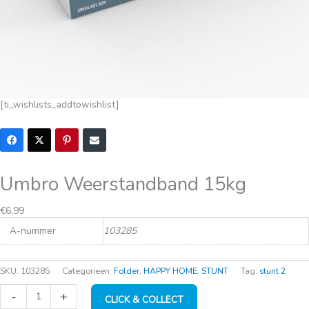
[ti_wishlists_addtowishlist]
Umbro Weerstandband 15kg
€
6,99
A-nummer
103285
SKU:
103285
Categorieën:
Folder
,
HAPPY HOME
,
STUNT
Tag:
stunt 2
Umbro
-
+
CLICK & COLLECT
Weerstandband