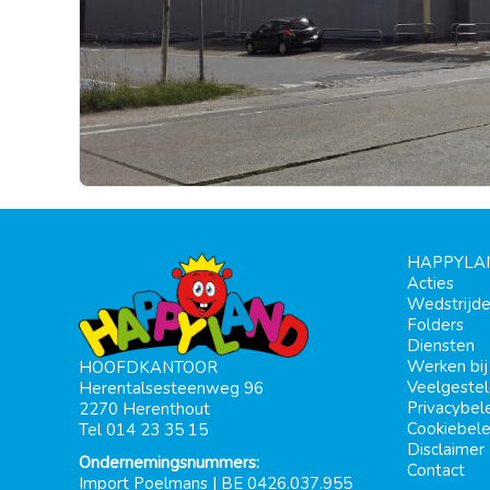
HAPPYLA
Acties
Wedstrijd
Folders
Diensten
Werken bi
HOOFDKANTOOR
Veelgeste
Herentalsesteenweg 96
Privacybel
2270 Herenthout
Cookiebele
Tel 014 23 35 15
Disclaimer
Ondernemingsnummers:
Contact
Import Poelmans | BE 0426.037.955