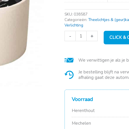
SKU:
038587
Categorieën:
Theelichtjes & (geur)k
Verlichting
Tuinkaars
-
+
CLICK &
in
witte
terracotta
en
We verwittigen je als je 
zwarte
kaars
aantal
Je bestelling blijft na ve
afhaling gaat deze automa
Voorraad
Herenthout
Mechelen