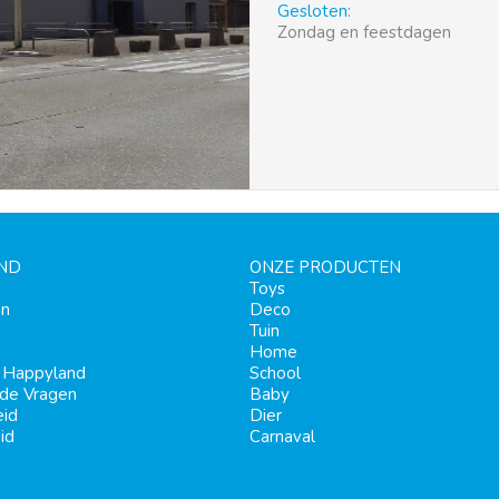
Gesloten:
Zondag en feestdagen
ND
ONZE PRODUCTEN
Toys
en
Deco
Tuin
Home
j Happyland
School
lde Vragen
Baby
eid
Dier
id
Carnaval