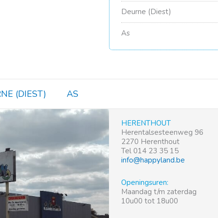
Deurne (Diest)
As
NE (DIEST)
AS
HERENTHOUT
Herentalsesteenweg 96
2270 Herenthout
Tel 014 23 35 15
info@happyland.be
Openingsuren:
Maandag t/m zaterdag
10u00 tot 18u00