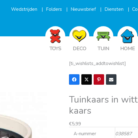
Wedstrijden
Folders
Nieuwsbrief
Diensten
Co
TOYS
DECO
TUIN
HOME
[ti_wishlists_addtowishlist]
Tuinkaars in wit
kaars
€
5,99
A-nummer
038587