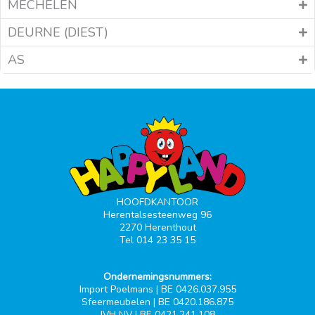
MECHELEN
DEURNE (DIEST)
AS
HOOFDKANTOOR
Herentalsesteenweg 96
2270 Herenthout
Tel 014 23 35 15
Ondernemingsnummers:
Import Poelmans | BE 0426.037.955
Sfeermeubelen | BE 0420.186.875
JVH NV | BE 0421.241.108