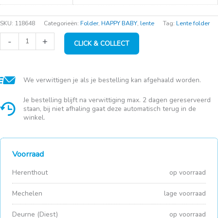
SKU:
118648
Categorieën:
Folder
,
HAPPY BABY
,
lente
Tag:
Lente folder
Trix
-
+
CLICK & COLLECT
Knuffel
Leeuw
aantal
We verwittigen je als je bestelling kan afgehaald worden.
Je bestelling blijft na verwittiging max. 2 dagen gereserveerd
staan, bij niet afhaling gaat deze automatisch terug in de
winkel.
Voorraad
Herenthout
op voorraad
Mechelen
lage voorraad
Deurne (Diest)
op voorraad