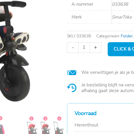
A-nummer
033638
Merk
SmarTrike
SKU:
033638
Categorieën:
Folder
SmarTrike
-
+
CLICK &
400
rood
aantal
We verwittigen je als je 
Je bestelling blijft na ve
afhaling gaat deze automa
Voorraad
Herenthout