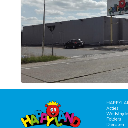
HAPPYLA
Acties
Wedstrijd
Folders
Diensten