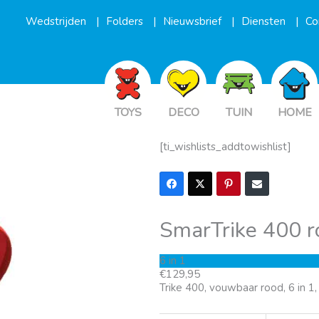
Wedstrijden
Folders
Nieuwsbrief
Diensten
Co
TOYS
DECO
TUIN
HOME
[ti_wishlists_addtowishlist]
SmarTrike 400 r
6 in 1
€
129,95
Trike 400, vouwbaar rood, 6 in 1