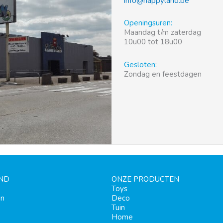
info@happyland.be
Openingsuren:
Maandag t/m zaterdag
10u00 tot 18u00
Gesloten:
Zondag en feestdagen
ND
ONZE PRODUCTEN
Toys
en
Deco
Tuin
Home