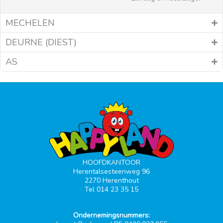
MECHELEN
DEURNE (DIEST)
AS
HOOFDKANTOOR
Herentalsesteenweg 96
2270 Herenthout
Tel 014 23 35 15
Ondernemingsnummers: