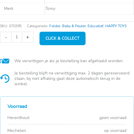
Merk
Tomy
SKU:
070395
Categorieën:
Folder
,
Baby & Peuter
,
Educatief
,
HAPPY TOYS
TOMY
-
+
CLICK & COLLECT
Ik
bouw
mijn
Johnny
aantal
We verwittigen je als je bestelling kan afgehaald worden.
Je bestelling blijft na verwittiging max. 2 dagen gereserveerd
staan, bij niet afhaling gaat deze automatisch terug in de
winkel.
Voorraad
Herenthout
geen voorraad
Mechelen
op voorraad