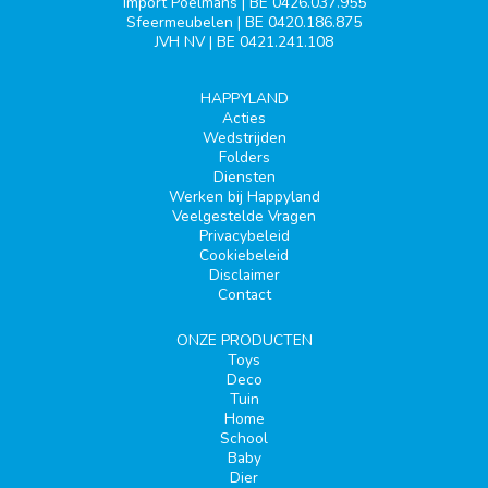
Import Poelmans | BE 0426.037.955
Sfeermeubelen | BE 0420.186.875
JVH NV | BE 0421.241.108
HAPPYLAND
Acties
Wedstrijden
Folders
Diensten
Werken bij Happyland
Veelgestelde Vragen
Privacybeleid
Cookiebeleid
Disclaimer
Contact
ONZE PRODUCTEN
Toys
Deco
Tuin
Home
School
Baby
Dier