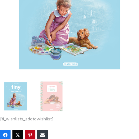
[ti_wishlists_addtowishlist]