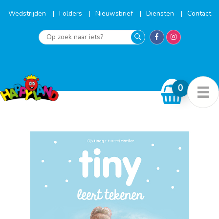
Ga
naar
Wedstrijden
Folders
Nieuwsbrief
Diensten
Contact
de
inhoud
Op
zoek
naar
iets?