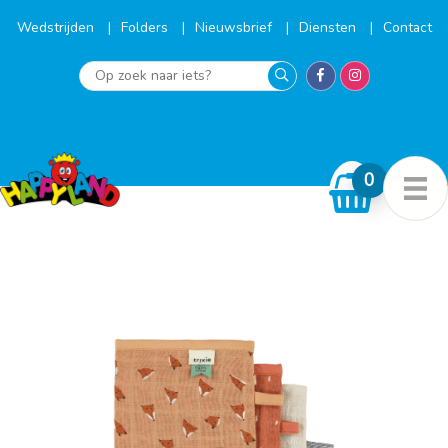
Ga
naar
Wedstrijden
Folders
Nieuwsbrief
Diensten
Contact
de
inhoud
Op
zoek
naar
iets?