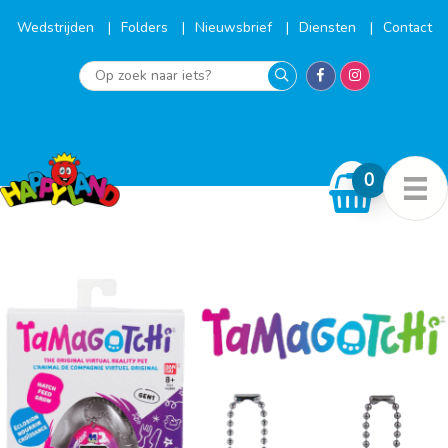
Ga
naar
Wedstrijden
Folders
Nieuwsbrief
Diensten
Contact
de
inhoud
Op
zoek
naar
iets?