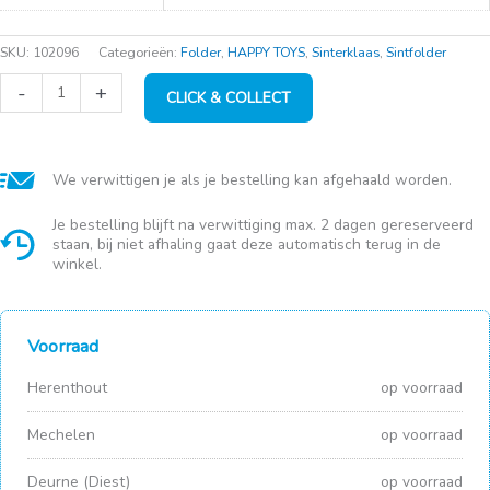
SKU:
102096
Categorieën:
Folder
,
HAPPY TOYS
,
Sinterklaas
,
Sintfolder
Tamagotchi
-
+
CLICK & COLLECT
Original
aantal
We verwittigen je als je bestelling kan afgehaald worden.
Je bestelling blijft na verwittiging max. 2 dagen gereserveerd
staan, bij niet afhaling gaat deze automatisch terug in de
winkel.
Voorraad
Herenthout
op voorraad
Mechelen
op voorraad
Deurne (Diest)
op voorraad