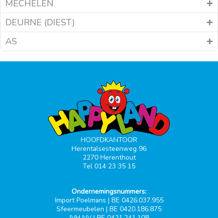
MECHELEN
DEURNE (DIEST)
AS
HOOFDKANTOOR
Herentalsesteenweg 96
2270 Herenthout
Tel 014 23 35 15
Ondernemingsnummers:
Import Poelmans | BE 0426.037.955
Sfeermeubelen | BE 0420.186.875
JVH NV | BE 0421.241.108