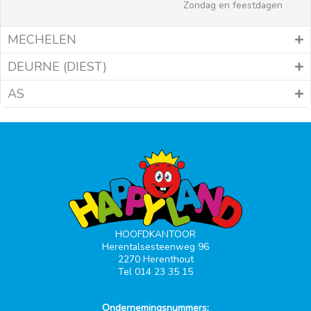
Zondag en feestdagen
MECHELEN
DEURNE (DIEST)
AS
HOOFDKANTOOR
Herentalsesteenweg 96
2270 Herenthout
Tel 014 23 35 15
Ondernemingsnummers: