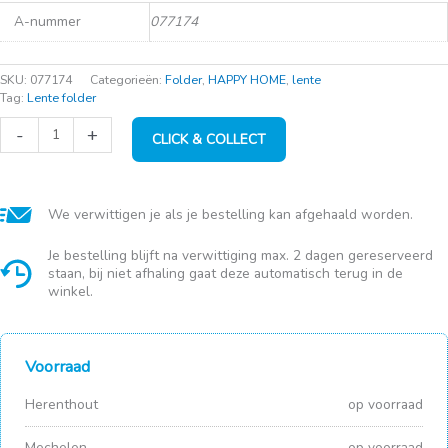
A-nummer
077174
SKU:
077174
Categorieën:
Folder
,
HAPPY HOME
,
lente
Tag:
Lente folder
Sunw.
-
+
CLICK & COLLECT
Sigma
home
box
met
deksel
We verwittigen je als je bestelling kan afgehaald worden.
18L
groen
Je bestelling blijft na verwittiging max. 2 dagen gereserveerd
352x252x243mm
staan, bij niet afhaling gaat deze automatisch terug in de
aantal
winkel.
Voorraad
Herenthout
op voorraad
Mechelen
op voorraad