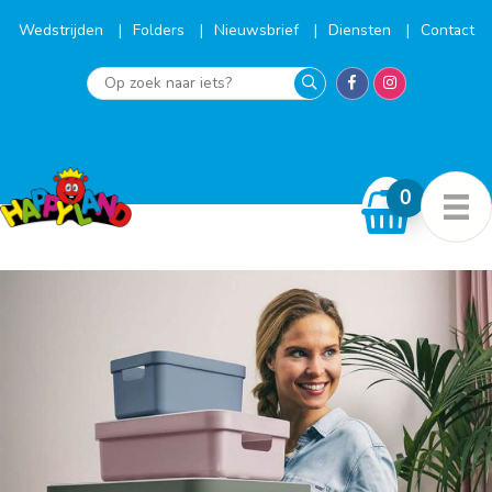
Ga
naar
Wedstrijden
Folders
Nieuwsbrief
Diensten
Contact
de
inhoud
Op
zoek
naar
iets?