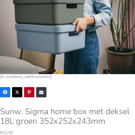
[ti_wishlists_addtowishlist]
Sunw. Sigma home box met deksel
18L groen 352x252x243mm
€
13,50