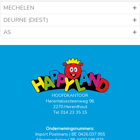
MECHELEN
DEURNE (DIEST)
AS
HOOFDKANTOOR
Herentalsesteenweg 96
2270 Herenthout
Tel 014 23 35 15
Ondernemingsnummers:
Import Poelmans | BE 0426.037.955
Sfeermeubelen | BE 0420.186.875