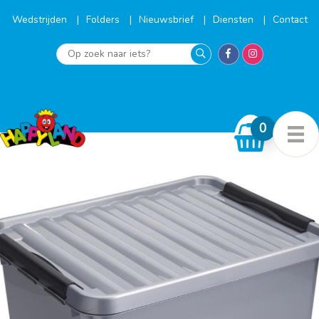
Ga
naar
Wedstrijden
Folders
Nieuwsbrief
Diensten
Contact
de
inhoud
Op
zoek
naar
iets?