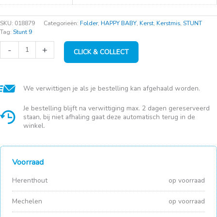
SKU:
018879
Categorieën:
Folder
,
HAPPY BABY
,
Kerst
,
Kerstmis
,
STUNT
Tag:
Stunt 9
Sunw.
-
+
CLICK & COLLECT
Q-
line
Box
52L
metaal/zwart
We verwittigen je als je bestelling kan afgehaald worden.
aantal
Je bestelling blijft na verwittiging max. 2 dagen gereserveerd
staan, bij niet afhaling gaat deze automatisch terug in de
winkel.
Voorraad
Herenthout
op voorraad
Mechelen
op voorraad