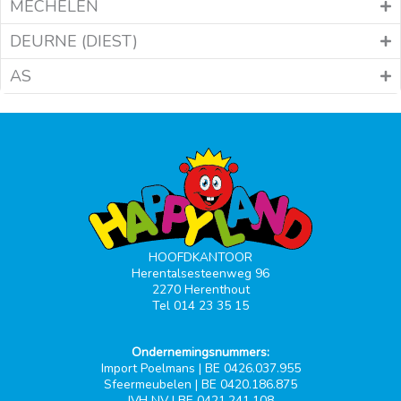
MECHELEN
DEURNE (DIEST)
AS
HOOFDKANTOOR
Herentalsesteenweg 96
2270 Herenthout
Tel 014 23 35 15
Ondernemingsnummers:
Import Poelmans | BE 0426.037.955
Sfeermeubelen | BE 0420.186.875
JVH NV | BE 0421.241.108