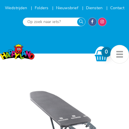
Ga
naar
Wedstrijden
Folders
Nieuwsbrief
Diensten
Contact
de
inhoud
Op
zoek
naar
iets?