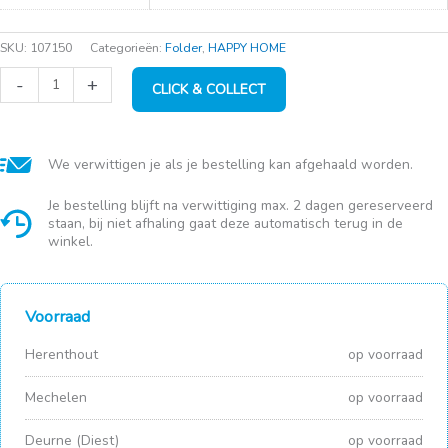
SKU:
107150
Categorieën:
Folder
,
HAPPY HOME
Strijkplank
-
+
CLICK & COLLECT
Classic
M
black
aantal
We verwittigen je als je bestelling kan afgehaald worden.
Je bestelling blijft na verwittiging max. 2 dagen gereserveerd
staan, bij niet afhaling gaat deze automatisch terug in de
winkel.
Voorraad
Herenthout
op voorraad
Mechelen
op voorraad
Deurne (Diest)
op voorraad