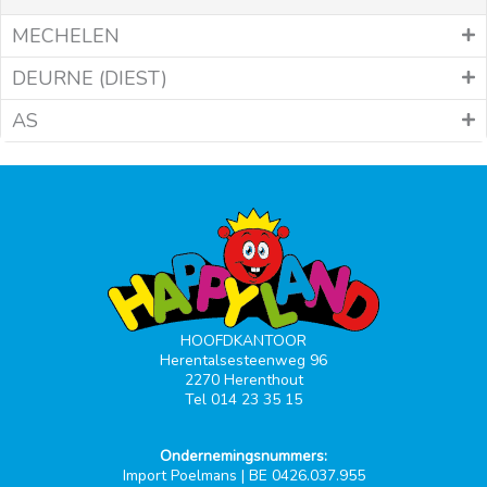
MECHELEN
DEURNE (DIEST)
AS
HOOFDKANTOOR
Herentalsesteenweg 96
2270 Herenthout
Tel 014 23 35 15
Ondernemingsnummers:
Import Poelmans | BE 0426.037.955