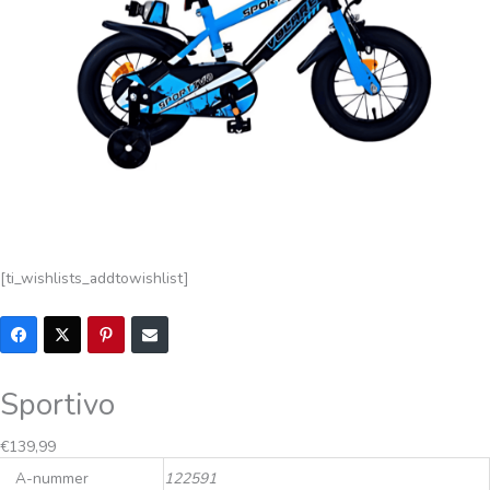
[ti_wishlists_addtowishlist]
Sportivo
€
139,99
A-nummer
122591