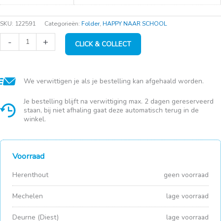
SKU:
122591
Categorieën:
Folder
,
HAPPY NAAR SCHOOL
Sportivo
-
+
CLICK & COLLECT
aantal
We verwittigen je als je bestelling kan afgehaald worden.
Je bestelling blijft na verwittiging max. 2 dagen gereserveerd
staan, bij niet afhaling gaat deze automatisch terug in de
winkel.
Voorraad
Herenthout
geen voorraad
Mechelen
lage voorraad
Deurne (Diest)
lage voorraad