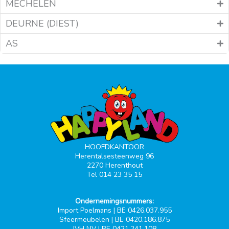
MECHELEN
DEURNE (DIEST)
AS
HOOFDKANTOOR
Herentalsesteenweg 96
2270 Herenthout
Tel 014 23 35 15
Ondernemingsnummers:
Import Poelmans | BE 0426.037.955
Sfeermeubelen | BE 0420.186.875
JVH NV | BE 0421.241.108