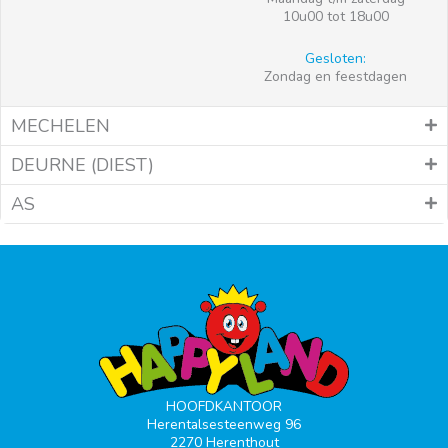
10u00 tot 18u00
Gesloten:
Zondag en feestdagen
MECHELEN
DEURNE (DIEST)
AS
HOOFDKANTOOR
Herentalsesteenweg 96
2270 Herenthout