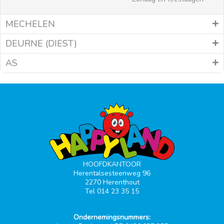
MECHELEN
DEURNE (DIEST)
AS
HOOFDKANTOOR
Herentalsesteenweg 96
2270 Herenthout
Tel 014 23 35 15
Ondernemingsnummers: