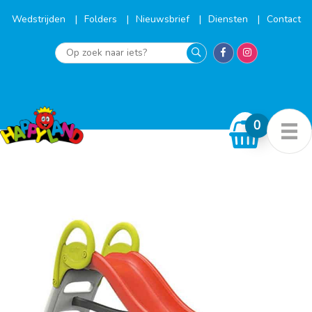
Ga
naar
Wedstrijden
Folders
Nieuwsbrief
Diensten
Contact
de
inhoud
Op
zoek
naar
iets?