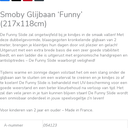
Smoby Glijbaan ‘Funny’
(217x118cm)
De Funny Slide zal ongetwijfeld bij je kindjes in de smaak vallen! Met
deze dubbelgevormde, blaasgegoten kronkelende glijbaan van 2
meter, brengen je kleintjes hun dagen door vol plezier en gelach!
Uitgerust met een extra brede basis die een zeer goede stabiliteit
biedt, en een ladder die is uitgerust met ergonomische handgrepen en
antisliptredes – De Funny Slide waarborgt veiligheid!
Tijdens warme en zonnige dagen volstaat het om een slang onder de
glijbaan aan te sluiten om een waterval te creëren en je kindjes zo af
te koelen! De Funny Slide is behandeld met UV-bescherming voor een
goede weerstand en een beter kleurbehoud na verloop van tijd. Het
zal dan vele jaren in je tuin kunnen blijven staan! De Funny Slide wordt
een onmisbaar onderdeel in jouw speelvogeltje z’n leven!
Voor kinderen van 2 jaar en ouder – Made in France.
A-nummer
054123