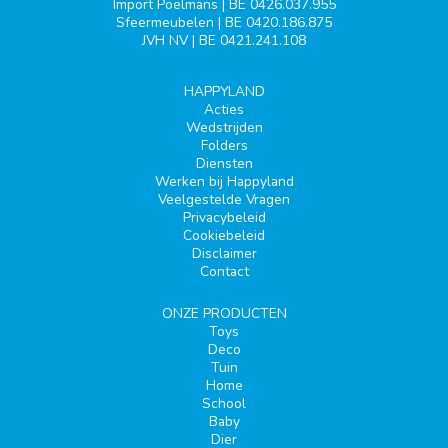
Import Poelmans | BE 0426.037.955
Sfeermeubelen | BE 0420.186.875
JVH NV | BE 0421.241.108
HAPPYLAND
Acties
Wedstrijden
Folders
Diensten
Werken bij Happyland
Veelgestelde Vragen
Privacybeleid
Cookiebeleid
Disclaimer
Contact
ONZE PRODUCTEN
Toys
Deco
Tuin
Home
School
Baby
Dier