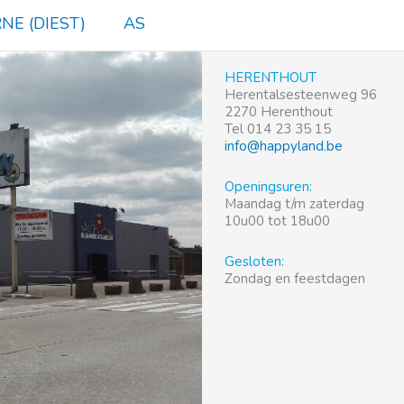
NE (DIEST)
AS
HERENTHOUT
Herentalsesteenweg 96
2270 Herenthout
Tel 014 23 35 15
info@happyland.be
Openingsuren:
Maandag t/m zaterdag
10u00 tot 18u00
Gesloten:
Zondag en feestdagen