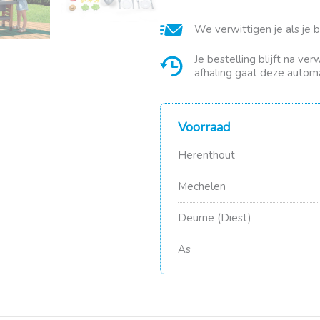
&
BBQ
We verwittigen je als je 
buitenkeuken
aantal
Je bestelling blijft na ve
afhaling gaat deze automa
Voorraad
Herenthout
Mechelen
Deurne (Diest)
As