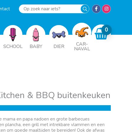
ntact
Op
zoek
naar
iets?
CAR-
SCHOOL
BABY
DIER
NAVAL
itchen & BBQ buitenkeuken
je mama en papa nadoen en grote barbecues
en plancha, een grill met intrekbare vlammen en een
laten om goede maaltijden te bereiden! Ook de afwas