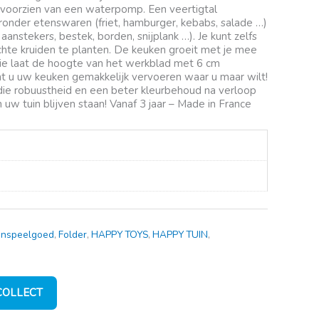
s voorzien van een waterpomp. Een veertigtal
ronder etenswaren (friet, hamburger, kebabs, salade …)
anstekers, bestek, borden, snijplank …). Je kunt zelfs
chte kruiden te planten. De keuken groeit met je mee
die laat de hoogte van het werkblad met 6 cm
t u uw keuken gemakkelijk vervoeren waar u maar wilt!
die robuustheid en een beter kleurbehoud na verloop
in uw tuin blijven staan! Vanaf 3 jaar – Made in France
enspeelgoed
,
Folder
,
HAPPY TOYS
,
HAPPY TUIN
,
 COLLECT