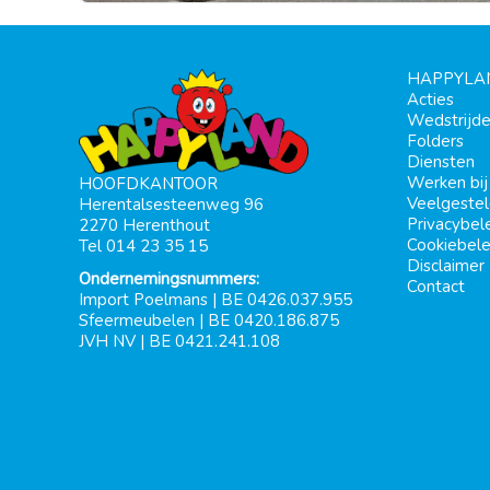
HAPPYLA
Acties
Wedstrijd
Folders
Diensten
Werken bi
HOOFDKANTOOR
Veelgeste
Herentalsesteenweg 96
Privacybel
2270 Herenthout
Cookiebele
Tel 014 23 35 15
Disclaimer
Ondernemingsnummers:
Contact
Import Poelmans | BE 0426.037.955
Sfeermeubelen | BE 0420.186.875
JVH NV | BE 0421.241.108