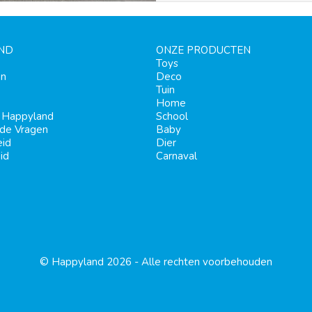
ND
ONZE PRODUCTEN
Toys
en
Deco
Tuin
Home
j Happyland
School
lde Vragen
Baby
eid
Dier
id
Carnaval
© Happyland 2026 - Alle rechten voorbehouden