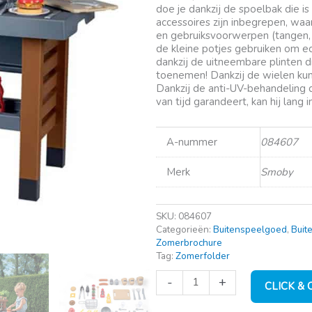
doe je dankzij de spoelbak die i
accessoires zijn inbegrepen, waa
en gebruiksvoorwerpen (tangen, a
de kleine potjes gebruiken om e
dankzij de uitneembare plinten 
toenemen! Dankzij de wielen kun
Dankzij de anti-UV-behandeling 
van tijd garandeert, kan hij lang 
A-nummer
084607
Merk
Smoby
SKU:
084607
Categorieën:
Buitenspeelgoed
,
Buit
Zomerbrochure
Tag:
Zomerfolder
Smoby
-
+
CLICK &
Garden
Kitchen