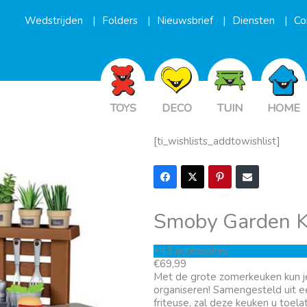
Wedstrijden
Folders
Nieuwsbrief
Diensten
Co
TOYS
DECO
TUIN
HOME
[ti_wishlists_addtowishlist]
Smoby Garden K
+43 accessoires
Oorspronkelijke
Huidige
€
69,99
prijs
prijs
Met de grote zomerkeuken kun 
was:
is:
organiseren! Samengesteld uit e
€77,99.
€69,99.
friteuse, zal deze keuken u toe