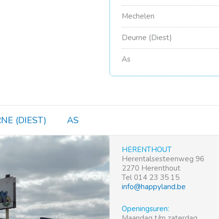
Mechelen
Deurne (Diest)
As
NE (DIEST)
AS
HERENTHOUT
Herentalsesteenweg 96
2270 Herenthout
Tel 014 23 35 15
info@happyland.be
Openingsuren:
Maandag t/m zaterdag