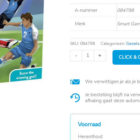
A-nummer
084798
Merk
Smart Ga
SKU:
084798
Categorieën:
Gezels
Smart
-
+
CLICK &
Games:
GOOAL!
aantal
We verwittigen je als je 
Je bestelling blijft na ve
afhaling gaat deze automa
Voorraad
Herenthout