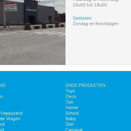
10u00 tot 18u00
Gesloten:
Zondag en feestdagen
ND
ONZE PRODUCTEN
Toys
en
Deco
Tuin
Home
j Happyland
School
lde Vragen
Baby
eid
Dier
id
Carnaval