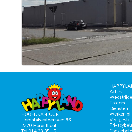
HAPPYLA
Acties
Wedstrijd
Folders
Diensten
Werken bi
HOOFDKANTOOR
Veelgeste
Herentalsesteenweg 96
Privacybel
2270 Herenthout
Cookiebele
Tel 014 23 35 15