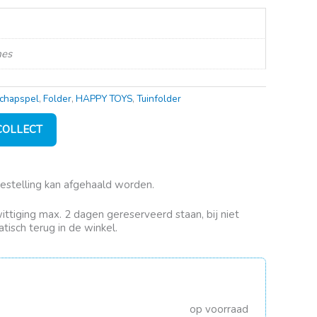
mes
chapspel
,
Folder
,
HAPPY TOYS
,
Tuinfolder
 COLLECT
bestelling kan afgehaald worden.
rwittiging max. 2 dagen gereserveerd staan, bij niet
tisch terug in de winkel.
op voorraad