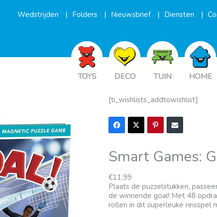
Wedstrijden
Folders
Nieuwsbrief
Diensten
Co
TOYS
DECO
TUIN
HOME
[ti_wishlists_addtowishlist]
Smart Games: 
€
11,99
Plaats de puzzelstukken, passee
de winnende goal! Met 48 opdrach
rollen in dit superleuke reisspe