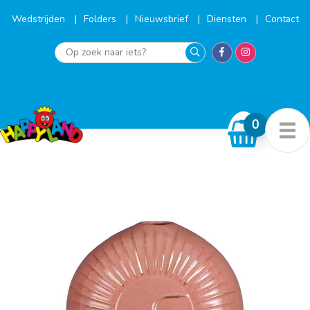
Ga
naar
Wedstrijden
Folders
Nieuwsbrief
Diensten
Contact
de
inhoud
Op
zoek
naar
iets?