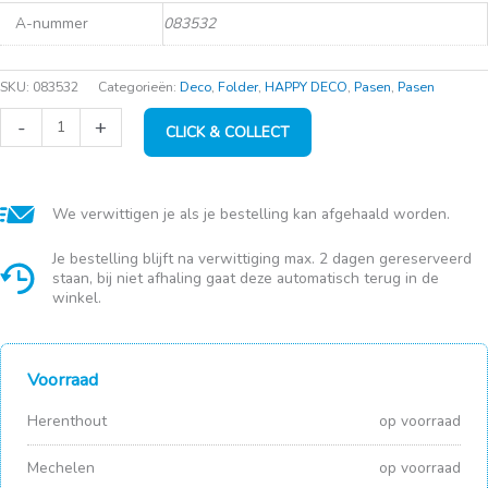
A-nummer
083532
SKU:
083532
Categorieën:
Deco
,
Folder
,
HAPPY DECO
,
Pasen
,
Pasen
Single
-
+
CLICK & COLLECT
Flower
vaas
zon
zalmkleur
(13x7x17cm)
We verwittigen je als je bestelling kan afgehaald worden.
aantal
Je bestelling blijft na verwittiging max. 2 dagen gereserveerd
staan, bij niet afhaling gaat deze automatisch terug in de
winkel.
Voorraad
Herenthout
op voorraad
Mechelen
op voorraad