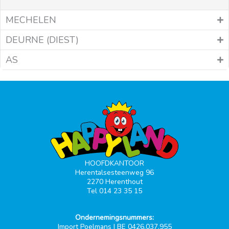
MECHELEN
DEURNE (DIEST)
AS
HOOFDKANTOOR
Herentalsesteenweg 96
2270 Herenthout
Tel 014 23 35 15
Ondernemingsnummers:
Import Poelmans | BE 0426.037.955