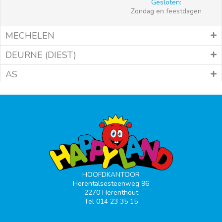
Gesloten:
Zondag en feestdagen
MECHELEN
DEURNE (DIEST)
AS
HOOFDKANTOOR
Herentalsesteenweg 96
2270 Herenthout
Tel 014 23 35 15