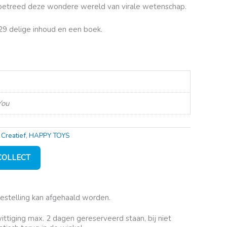
en betreed deze wondere wereld van virale wetenschap.
9 delige inhoud en een boek.
You
,
Creatief
,
HAPPY TOYS
 COLLECT
bestelling kan afgehaald worden.
rwittiging max. 2 dagen gereserveerd staan, bij niet