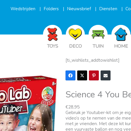
Wedstrijden
Folders
Nieuwsbrief
Diensten
Co
TOYS
DECO
TUIN
HOME
[ti_wishlists_addtowishlist]
Science 4 You B
€
28,95
Gebruik je Youtuber-kit om je e
video’s op te nemen van de mee
met je vrienden. Met deze kit ku
een vuurvaste ballon en nog ve