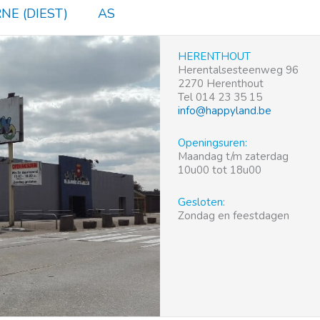
NE (DIEST)
AS
HERENTHOUT
Herentalsesteenweg 96
2270 Herenthout
Tel 014 23 35 15
info@happyland.be
Openingsuren:
Maandag t/m zaterdag
10u00 tot 18u00
Gesloten:
Zondag en feestdagen