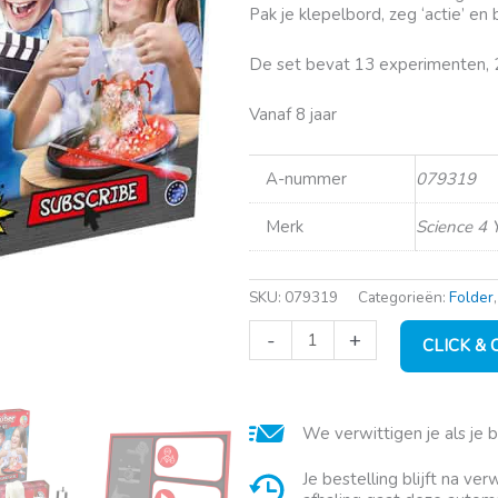
Pak je klepelbord, zeg ‘actie’ 
De set bevat 13 experimenten, 2
Vanaf 8 jaar
A-nummer
079319
Merk
Science 4 
SKU:
079319
Categorieën:
Folder
Science
-
+
CLICK &
4
You
Be
a
We verwittigen je als je 
Youtuber
aantal
Je bestelling blijft na ve