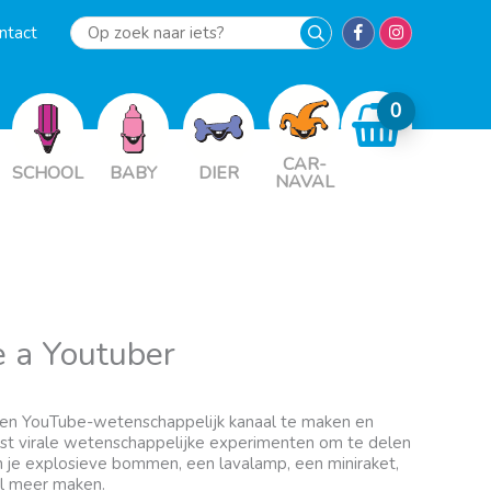
ntact
Op
zoek
naar
iets?
CAR-
SCHOOL
BABY
DIER
NAVAL
e a Youtuber
igen YouTube-wetenschappelijk kanaal te maken en
st virale wetenschappelijke experimenten om te delen
n je explosieve bommen, een lavalamp, een miniraket,
el meer maken.