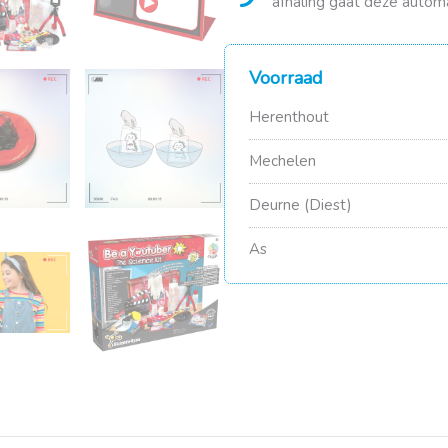
afhaling gaat deze automa
Voorraad
Herenthout
Mechelen
Deurne (Diest)
As