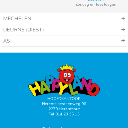
Zondag en feestdagen
MECHELEN
DEURNE (DIEST)
AS
HOOFDKANTOOR
Herentalsesteenweg 96
2270 Herenthout
Tel 014 23 35 15