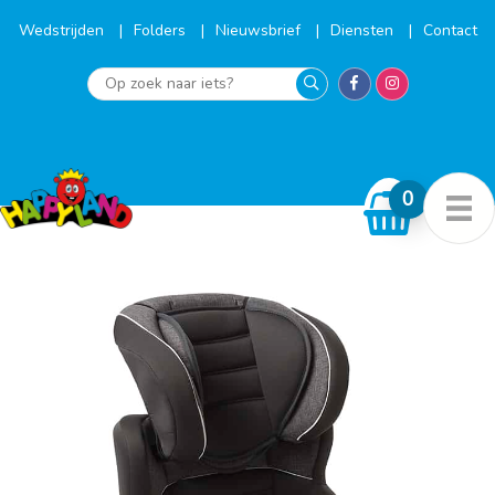
Ga
naar
Wedstrijden
Folders
Nieuwsbrief
Diensten
Contact
de
inhoud
Op
zoek
naar
iets?