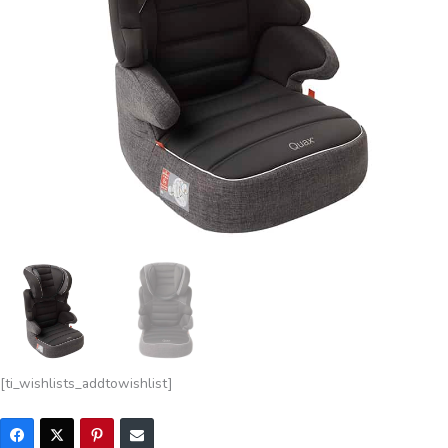
[ti_wishlists_addtowishlist]