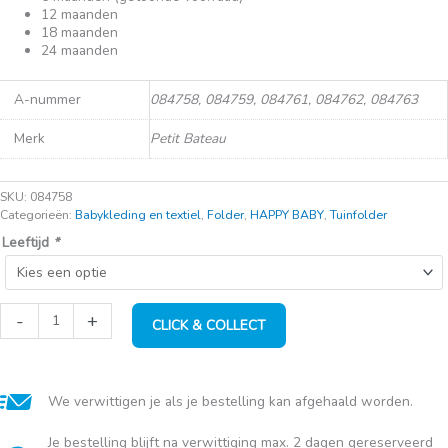
€16,95.
€8,50.
12 maanden
18 maanden
24 maanden
A-nummer
084758, 084759, 084761, 084762, 084763
Merk
Petit Bateau
SKU:
084758
Categorieën:
Babykleding en textiel
,
Folder
,
HAPPY BABY
,
Tuinfolder
Leeftijd
*
Pyjama
-
+
CLICK & COLLECT
zonder
voetjes
blauw
aantal
We verwittigen je als je bestelling kan afgehaald worden.
Je bestelling blijft na verwittiging max. 2 dagen gereserveerd