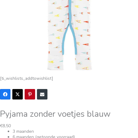
[ti_wishlists_addtowishlist]
Pyjama zonder voetjes blauw
Oorspronkelijke
Huidige
€
8,50
prijs
prijs
3 maanden
was:
is:
6 maanden (getoonde voorraad)