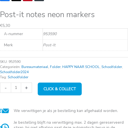
Post-it notes neon markers
€
5,30
A-nummer
953590
Merk
Post-It
SKU:
953590
Categorieën:
Bureaumateriaal
,
Folder
,
HAPPY NAAR SCHOOL
,
Schoolfolder
,
Schoolfolder2024
Tag:
Schoolfolder
Post-
-
+
CLICK & COLLECT
it
notes
neon
markers
aantal
We verwittigen je als je bestelling kan afgehaald worden.
Je bestelling blijft na verwittiging max. 2 dagen gereserveerd
staan, bij niet afhaling gaat deze automatisch terug in de