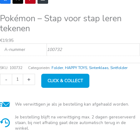
Pokémon – Stap voor stap leren
tekenen
€
19,95
A-nummer
100732
SKU:
100732
Categorieën:
Folder
,
HAPPY TOYS
,
Sinterklaas
,
Sintfolder
Pokémon
-
+
CLICK & COLLECT
-
Stap
voor
stap
leren
We verwittigen je als je bestelling kan afgehaald worden.
tekenen
aantal
Je bestelling blijft na verwittiging max. 2 dagen gereserveerd
staan, bij niet afhaling gaat deze automatisch terug in de
winkel.