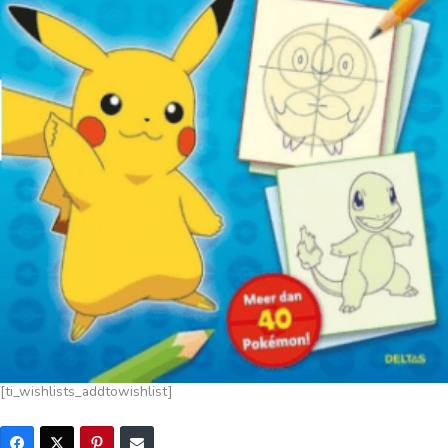
[ti_wishlists_addtowishlist]