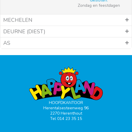
Gesloten:
Zondag en feestdagen
MECHELEN
DEURNE (DIEST)
AS
HOOFDKANTOOR
Herentalsesteenweg 96
2270 Herenthout
Tel 014 23 35 15