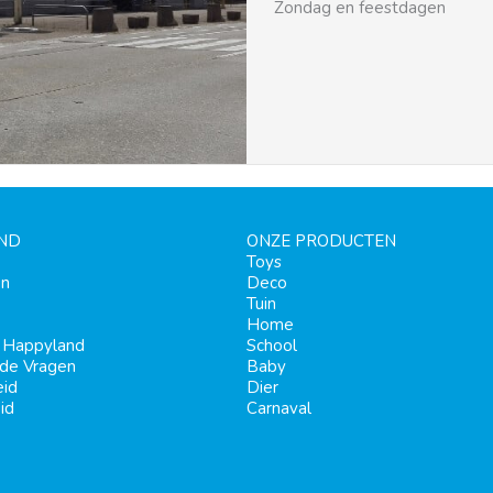
Zondag en feestdagen
ND
ONZE PRODUCTEN
Toys
en
Deco
Tuin
Home
j Happyland
School
lde Vragen
Baby
eid
Dier
id
Carnaval