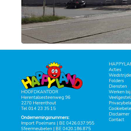
HAPPYLA
Acties
Wedstrijd
Folders
Diensten
Werken bi
HOOFDKANTOOR
Veelgeste
Herentalsesteenweg 96
Privacybel
2270 Herenthout
Cookiebele
Tel 014 23 35 15
Disclaimer
Ondernemingsnummers:
Contact
Import Poelmans | BE 0426.037.955
Sfeermeubelen | BE 0420.186.875