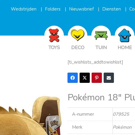
Wedstrijden
Folders
Nieuwsbrief
Diensten
Co
TOYS
DECO
TUIN
HOME
[ti_wishlists_addtowishlist]
Pokémon 18″ Plu
A-nummer
079525
Merk
Pokémon