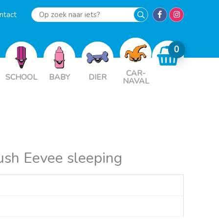
ntact
Op
zoek
naar
iets?
CAR-
SCHOOL
BABY
DIER
NAVAL
sh Eevee sleeping