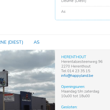
Deurne (Diest)
As
NE (DIEST)
AS
HERENTHOUT
Herentalsesteenweg 96
2270 Herenthout
Tel 014 23 35 15
info@happyland.be
Openingsuren:
Maandag t/m zaterdag
10u00 tot 18u00
Gesloten: