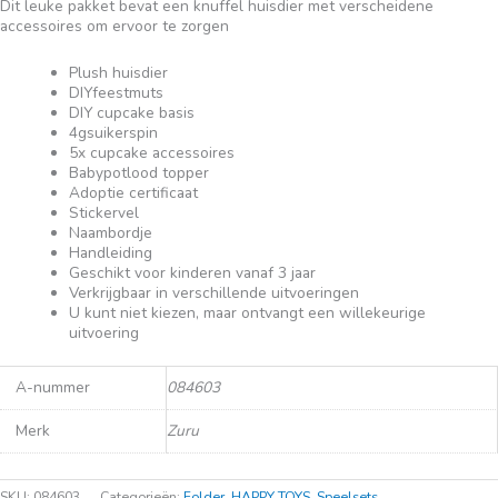
Dit leuke pakket bevat een knuffel huisdier met verscheidene
accessoires om ervoor te zorgen
Plush huisdier
DIYfeestmuts
DIY cupcake basis
4gsuikerspin
5x cupcake accessoires
Babypotlood topper
Adoptie certificaat
Stickervel
Naambordje
Handleiding
Geschikt voor kinderen vanaf 3 jaar
Verkrijgbaar in verschillende uitvoeringen
U kunt niet kiezen, maar ontvangt een willekeurige
uitvoering
A-nummer
084603
Merk
Zuru
SKU:
084603
Categorieën:
Folder
,
HAPPY TOYS
,
Speelsets