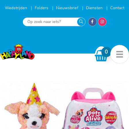
Ga
naar
Wedstrijden
Folders
Nieuwsbrief
Diensten
Contact
de
inhoud
Op
zoek
naar
iets?