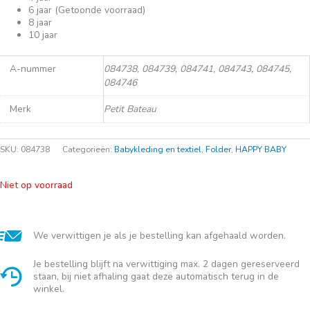
6 jaar (Getoonde voorraad)
8 jaar
10 jaar
A-nummer
084738, 084739, 084741, 084743, 084745,
084746
Merk
Petit Bateau
SKU:
084738
Categorieën:
Babykleding en textiel
,
Folder
,
HAPPY BABY
Niet op voorraad
We verwittigen je als je bestelling kan afgehaald worden.
Je bestelling blijft na verwittiging max. 2 dagen gereserveerd
staan, bij niet afhaling gaat deze automatisch terug in de
winkel.