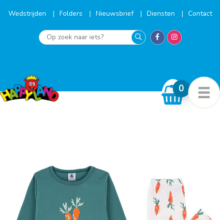
Ga
naar
Wedstrijden
Folders
Nieuwsbrief
Diensten
Contact
de
inhoud
Op
zoek
naar
iets?