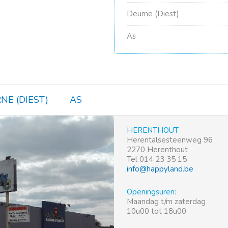
Deurne (Diest)
As
NE (DIEST)
AS
HERENTHOUT
Herentalsesteenweg 96
2270 Herenthout
Tel 014 23 35 15
info@happyland.be
Openingsuren:
Maandag t/m zaterdag
10u00 tot 18u00