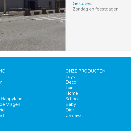
Gesloten:
Zondag en feestdagen
ND
ONZE PRODUCTEN
Toys
en
Deco
Tuin
Home
j Happyland
School
lde Vragen
Baby
eid
Dier
id
Carnaval