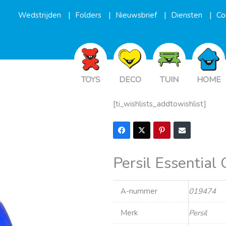
Wedstrijden
Folders
Nieuwsbrief
Diensten
Co
TOYS
DECO
TUIN
HOME
[ti_wishlists_addtowishlist]
Persil Essential 
A-nummer
019474
Merk
Persil