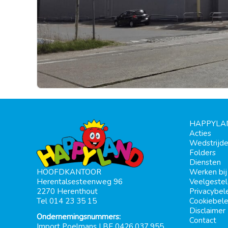
HAPPYLA
Acties
Wedstrijd
Folders
Diensten
Werken bi
HOOFDKANTOOR
Veelgeste
Herentalsesteenweg 96
Privacybel
2270 Herenthout
Cookiebele
Tel 014 23 35 15
Disclaimer
Ondernemingsnummers:
Contact
Import Poelmans | BE 0426.037.955