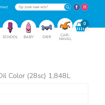
ntact
Op
zoek
naar
iets?
CAR-
SCHOOL
BABY
DIER
NAVAL
Oil Color (28sc) 1,848L