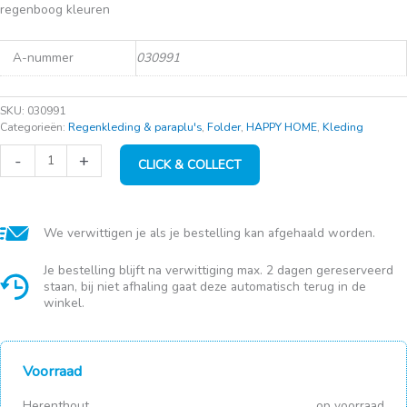
regenboog kleuren
A-nummer
030991
SKU:
030991
Categorieën:
Regenkleding & paraplu's
,
Folder
,
HAPPY HOME
,
Kleding
Paraplu
-
+
CLICK & COLLECT
kind
(48cm)
automatisch
open
aantal
We verwittigen je als je bestelling kan afgehaald worden.
Je bestelling blijft na verwittiging max. 2 dagen gereserveerd
staan, bij niet afhaling gaat deze automatisch terug in de
winkel.
Voorraad
Herenthout
op voorraad