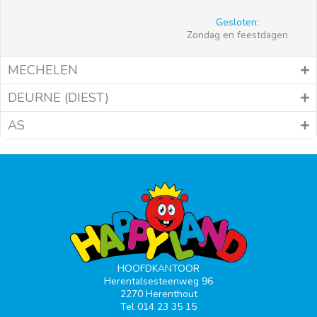
Gesloten:
Zondag en feestdagen
MECHELEN
DEURNE (DIEST)
AS
HOOFDKANTOOR
Herentalsesteenweg 96
2270 Herenthout
Tel 014 23 35 15