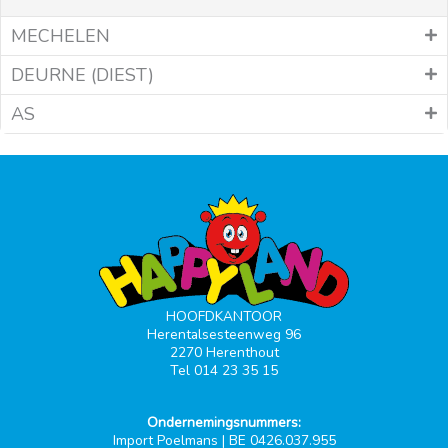
MECHELEN
DEURNE (DIEST)
AS
HOOFDKANTOOR
Herentalsesteenweg 96
2270 Herenthout
Tel 014 23 35 15
Ondernemingsnummers:
Import Poelmans | BE 0426.037.955